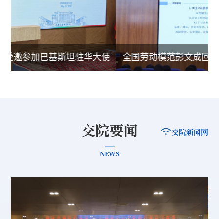
文受邀参加巴基斯坦驻华大使
全国劳动模范彭文成回
馆…
学
交院要闻
交院新闻网
NEWS