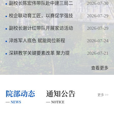
功——武昌区2026年度转业军
副校长陈宏伟带队赴中建三局二
2026-07-30
士…
公司检测与测量中心调研
校企联动育工匠，以赛促学强技
2026-07-29
能——长江武汉航道工程局第
副校长谢计红带队开展家访活动
2026-07-29
二…
淬炼军人底色 赋能岗位新程
2026-07-24
——武昌区2026年度安排工作退
深耕教学关键要素改革 聚力提
2026-07-21
役…
质育人——学校召开第十二次
查看更多
教…
院部动态
通知公告
更多 >>
NEWS
NOTICE