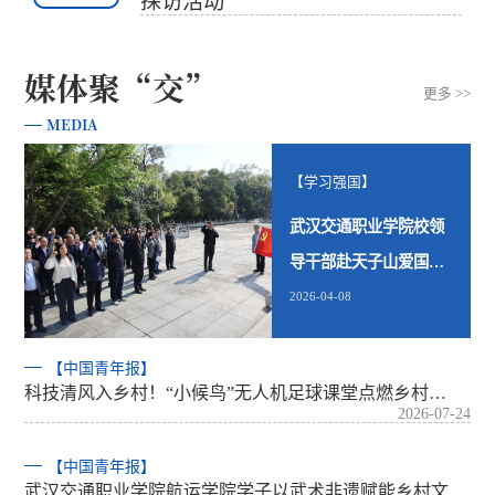
探访活动
媒体聚“交”
更多 >>
MEDIA
【学习强国】
武汉交通职业学院校领
导干部赴天子山爱国主
义教育基…
2026-04-08
【中国青年报】
科技清风入乡村！“小候鸟”无人机足球课堂点燃乡村…
2026-07-24
【中国青年报】
武汉交通职业学院航运学院学子以武术非遗赋能乡村文…