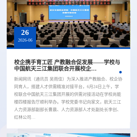
26
2026-06
校企携手育工匠 产教融合促发展——学校与
中国航天三江集团联合开展校企…
新闻网讯（通讯员 吴雨佳）为深入推进产教融合、校企协
同育人，搭建人才供需精准对接平台，6月24日上午，学
校联合中国航天三江集团开展的供需对接活动在学校尚能
楼四楼报告厅顺利举办。学校党委书记向家文，航天三江
人力资源部副部长曹晨、人力资源部人才处副处长李创、
红林公司…