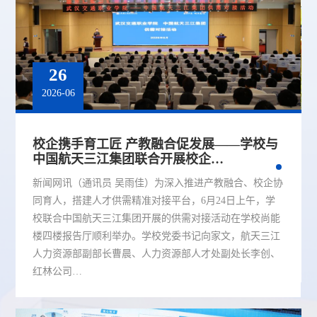
26
2026-06
校企携手育工匠 产教融合促发展——学校与
中国航天三江集团联合开展校企…
新闻网讯（通讯员 吴雨佳）为深入推进产教融合、校企协
同育人，搭建人才供需精准对接平台，6月24日上午，学
校联合中国航天三江集团开展的供需对接活动在学校尚能
楼四楼报告厅顺利举办。学校党委书记向家文，航天三江
人力资源部副部长曹晨、人力资源部人才处副处长李创、
红林公司…