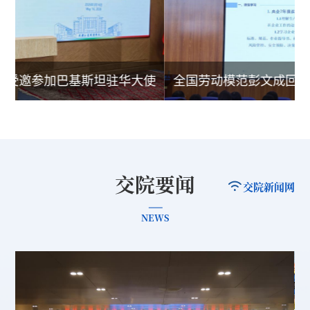
文受邀参加巴基斯坦驻华大使
全国劳动模范彭文成回
馆…
学
交院要闻
交院新闻网
NEWS