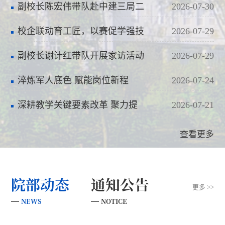
功——武昌区2026年度转业军
副校长陈宏伟带队赴中建三局二
2026-07-30
士…
公司检测与测量中心调研
校企联动育工匠，以赛促学强技
2026-07-29
能——长江武汉航道工程局第
副校长谢计红带队开展家访活动
2026-07-29
二…
淬炼军人底色 赋能岗位新程
2026-07-24
——武昌区2026年度安排工作退
深耕教学关键要素改革 聚力提
2026-07-21
役…
质育人——学校召开第十二次
查看更多
教…
院部动态
通知公告
更多 >>
NEWS
NOTICE