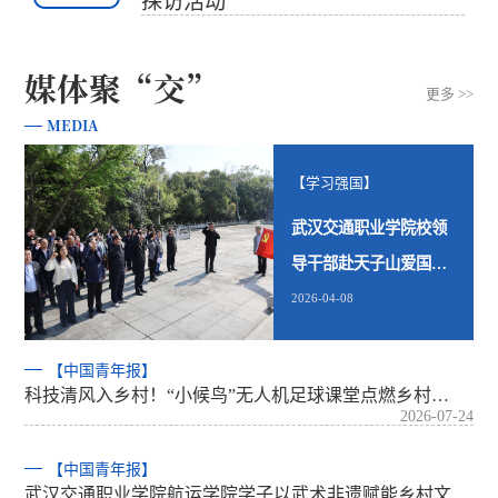
探访活动
媒体聚“交”
更多 >>
MEDIA
【学习强国】
武汉交通职业学院校领
导干部赴天子山爱国主
义教育基…
2026-04-08
【中国青年报】
科技清风入乡村！“小候鸟”无人机足球课堂点燃乡村…
2026-07-24
【中国青年报】
武汉交通职业学院航运学院学子以武术非遗赋能乡村文…