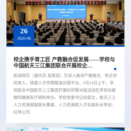
26
2026-06
校企携手育工匠 产教融合促发展——学校与
中国航天三江集团联合开展校企…
新闻网讯（通讯员 吴雨佳）为深入推进产教融合、校企协
同育人，搭建人才供需精准对接平台，6月24日上午，学
校联合中国航天三江集团开展的供需对接活动在学校尚能
楼四楼报告厅顺利举办。学校党委书记向家文，航天三江
人力资源部副部长曹晨、人力资源部人才处副处长李创、
红林公司…