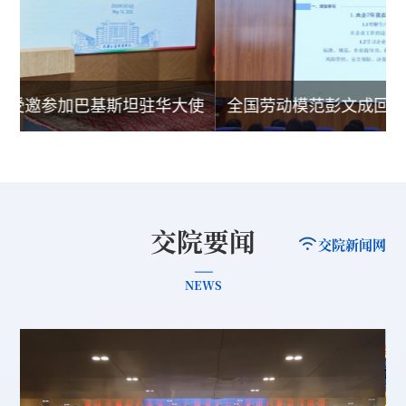
文受邀参加巴基斯坦驻华大使
全国劳动模范彭文成回
馆…
学
交院要闻
交院新闻网
NEWS