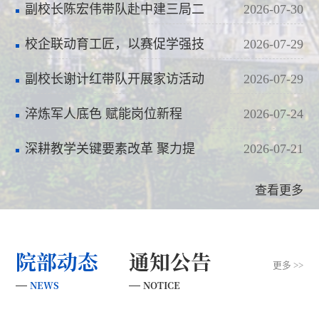
功——武昌区2026年度转业军
副校长陈宏伟带队赴中建三局二
2026-07-30
士…
公司检测与测量中心调研
校企联动育工匠，以赛促学强技
2026-07-29
能——长江武汉航道工程局第
副校长谢计红带队开展家访活动
2026-07-29
二…
淬炼军人底色 赋能岗位新程
2026-07-24
——武昌区2026年度安排工作退
深耕教学关键要素改革 聚力提
2026-07-21
役…
质育人——学校召开第十二次
查看更多
教…
院部动态
通知公告
更多 >>
NEWS
NOTICE