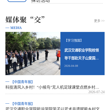
探访活动
媒体聚“交”
更多 >>
MEDIA
【学习强国】
武汉交通职业学院校领
导干部赴天子山爱国主
义教育基…
2026-04-08
【中国青年报】
科技清风入乡村！“小候鸟”无人机足球课堂点燃乡村…
2026-07-24
【中国青年报】
武汉交通职业学院航运学院学子以武术非遗赋能乡村文…